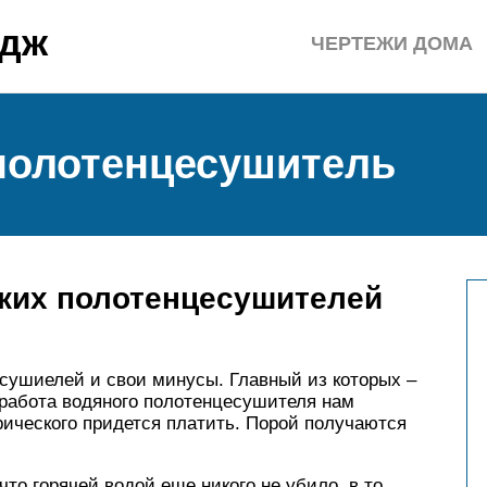
едж
ЧЕРТЕЖИ ДОМА
полотенцесушитель
ских полотенцесушителей
есушиелей и свои минусы. Главный из которых –
 работа водяного полотенцесушителя нам
трического придется платить. Порой получаются
что горячей водой еще никого не убило, в то