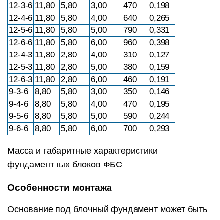
12-3-6
11,80
5,80
3,00
470
0,198
12-4-6
11,80
5,80
4,00
640
0,265
12-5-6
11,80
5,80
5,00
790
0,331
12-6-6
11,80
5,80
6,00
960
0,398
12-4-3
11,80
2,80
4,00
310
0,127
12-5-3
11,80
2,80
5,00
380
0,159
12-6-3
11,80
2,80
6,00
460
0,191
9-3-6
8,80
5,80
3,00
350
0,146
9-4-6
8,80
5,80
4,00
470
0,195
9-5-6
8,80
5,80
5,00
590
0,244
9-6-6
8,80
5,80
6,00
700
0,293
Масса и габаритные характеристики
фундаментных блоков ФБС
Особенности монтажа
Основание под блочный фундамент может быть