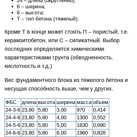
24 – длина (округленно);
6 – ширина;
6 – высота;
Т – тип бетона (тяжелый).
Кроме Т в конце может стоять П – пористый, т.е.
керамзитобетон, или С – силикатный. Выбор
последних определяется химическими
характеристиками грунта (обводненность,
кислотность и т.д.)
Вес фундаментного блока из тяжелого бетона и
несущая способность выше, чем у других.
ФБС
длина
высота
ширина
масса
объем
24-3-6
23,80
5,80
3,00
970
0,414
24-4-6
23,80
5,80
4,00
1300
0,552
24-5-6
23,80
5,80
5,00
1630
0,690
24-6-6
23,80
5,80
6,00
1960
0,828