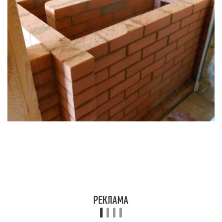
дымовые газы, ввиду конструктивных
особенностей не успевают охладиться до
оптимальной для них температуры в 100-200
градусов и устраняются в трубу
В итоге и получается, что расход дров идет «на
ветер». Необходимо к любой печке
приноровиться и верно ее топить. С печами все
индивидуально: к примеру, горит пламя бурым
цветом, вроде медленное горение – но оно
оказывается нормальным, так как печка такая. В
другой раз бывает, что и пламя правильного
цвета (ярко-рыжего), и тяга хорошая, но по трубе
стекает конденсат.