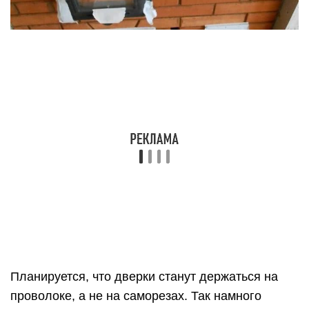
Планируется, что дверки станут держаться на
проволоке, а не на саморезах. Так намного
лучше: одна нитка получается вязальная 2 мм, и
одна-две нихромовых ниток – та, что продается
для открытых плиток. С размером и
расположением будущей печи все нормально:
нужно только дверь подвинуть или заменить на
более узкую. Если же щитки в стенке придется
прятать, то топка получится из комнаты, а не из
кухни. И это будет совсем не тот вариант. Второй
колпак печи будет меньшего размера – почти в
два раза меньше, так что должно быть все
нормально. На равномерность прогревания всей
печки рассчитывать не приходится – с одной