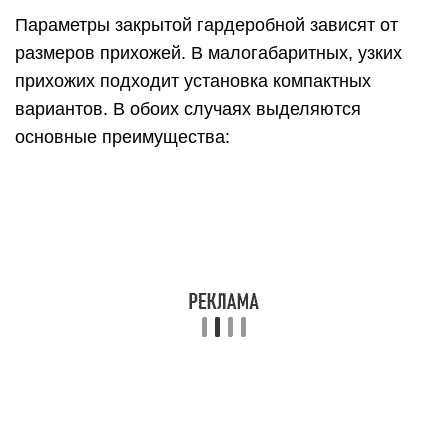
Параметры закрытой гардеробной зависят от
размеров прихожей. В малогабаритных, узких
прихожих подходит установка компактных
вариантов. В обоих случаях выделяются
основные преимущества:
Изолированность вещей;
Отсутствие загрязнения пылью.
Гардеробная закрытого типа скрытая за
дверьми.
Обустроенное помещение позволяет делать
примерки на любой случай. Установка обычного
зеркала превратит гардеробную в настоящую
туалетную комнату. Правильное расположение
подразумевает выбор места, вентиляции и