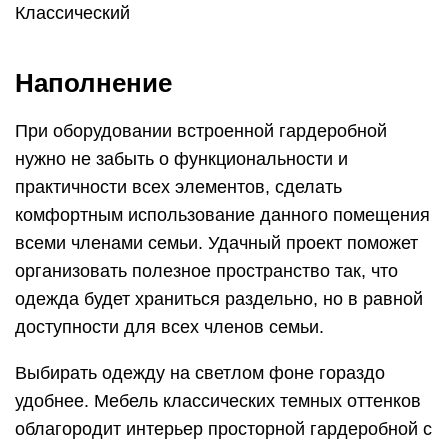
комнаты, где отделена гардеробная.
Сегодня многие фирмы занимаются выпуском
наполнений для систем хранения. В зависимости
от возможностей можно приобрести готовый
набор. Возможно составить комплект только из
самого необходимого.
В гардеробной невозможно обойтись без штанг
для развешивания одежды, расположенных
горизонтально на разной высоте. Для пальто и
платьев они располагаются на высоте 175-180
см, для мужских сорочек на высоте 100 см.
Штанги для детской одежды, учитывая рост
ребенка, должны регулироваться по высоте.