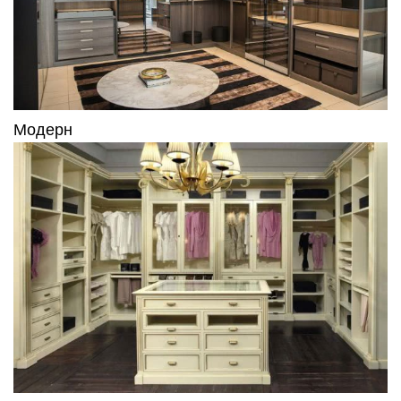
практичности всех элементов, сделать
комфортным использование данного помещения
всеми членами семьи. Удачный проект поможет
организовать полезное пространство так, что
одежда будет храниться раздельно, но в равной
доступности для всех членов семьи.
Выбирать одежду на светлом фоне гораздо
удобнее. Мебель классических темных оттенков
облагородит интерьер просторной гардеробной с
окном. Хорошо поставить маленький диван,
чтобы посидеть и продумать образ. Для
соприкосновения с босыми ногами пол в
гардеробной можно покрыть ковриком или
ковролином.
Такое решение визуально увеличит размер