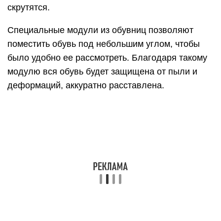
проще увидеть, что лежит внутри.
Любая гардеробная предполагает наличие
полок для белья и одежды разного размера.
Большие полки хорошо разместить вверху и
разложить на них предметы длительного
хранения. Маленькие полки для ходовых вещей
удобно расположить на уровне глаз.
Неплохо предусмотреть большие отсеки для
хранения щеток, ведер, пылесоса, гладильной
доски и других нужных предметов по уходу за
одеждой и жилищем.
Полки и двери своими руками