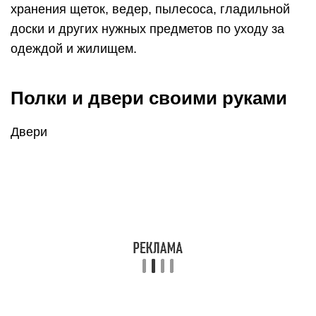
сэкономить пространство.
Дверь-гармошка в гардеробной
Такой вид дверей можно установить, как
в квадратных, прямоугольных, так и в угловых
гардеробных. Они могут быть деревянными,
стеклянными, пластиковыми, тканевые,
жалюзийные и даже зеркальными, это всё дело
вкуса и семейного бюджета.
Полки
Полки и стеллажи можно сделать
самостоятельно либо заказать в мебельном
магазине. Традиционный комплект включает
в себя штанги с плечиками, крючки, корзины для
белья, закрытые ящички, различные полки для