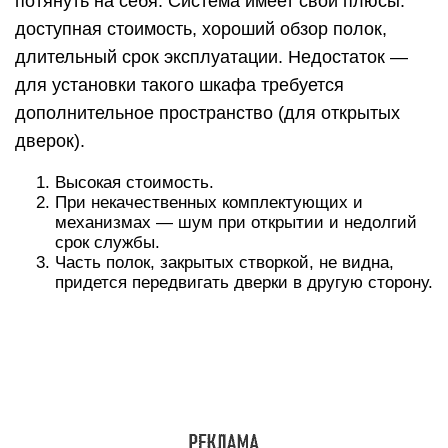
Главное преимущество шкафа-купе в
гардеробной — экономия места, поскольку
открывающиеся двери не требуют
дополнительного пространства, как в распашной
системе. Благодаря компактности можно
установить изделие в любой комнате, прихожей
и даже спальне.
Гармошка — система, при которой двери состоят
из нескольких полотен, соединенных между
собой и двигающихся по верхней направляющей
планке, подобно мехам музыкального
инструмента — гармони. Часто применяется в
угловых конструкциях. Преимущества: удобство
использования, доступность всех полок и
отделений шкафа, интересное дизайнерское