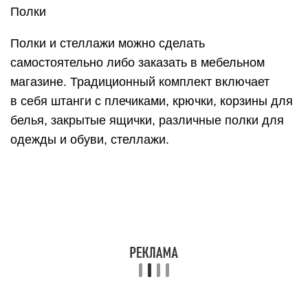
руками, для этого сделать полки
из металлической сетки. Лучше использовать
сварную мелкоячеистую сетку. Её выпускают
хромированной, оцинкованной, с ПВХ
напылением. Такие обрезки можно очень дешево
приобрести в магазине, поскольку для продажи
они уже не подходят, а для полок в самый раз.
В маленькой гардеробной лучше всего сделать
побольше открытых полок и несколько
выдвижных ящиков. Наиболее оптимальные
расположения полок — это «буквой Г»
и «буквой П».
Стеллажи условно разделите на зоны.
К примеру, нижняя, средняя и верхняя. Снизу
лучше расположить обувь, трикотаж, бельё.
В средней зоне разместите вашу
повседневную одежду (брюки, юбки, платья,
сумки). Вверху удобнее всего хранить вещи,
которые редко используется, например,