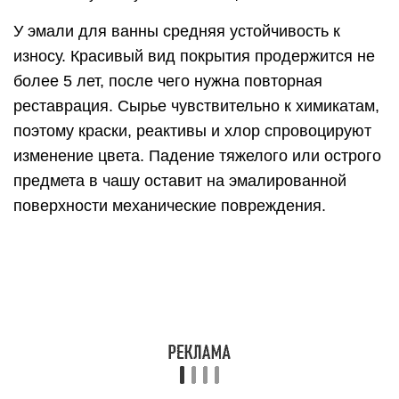
Конечно, дефекты легко закрасить, но процедура
не всегда приятна. У материала очень едкий,
химический запах, который долго не
выветривается даже при открытых окнах. Во
время работ обязательна защита (респиратор), а
домочадцев и питомцев лучше переселить в
другое жилье.
Когда нужно устранить
повреждение
Прежде чем приступать к решению вопроса, что
делать, если откололась эмаль на ванне, нужно
понять, требуется ли выполнение подобных
мероприятий.