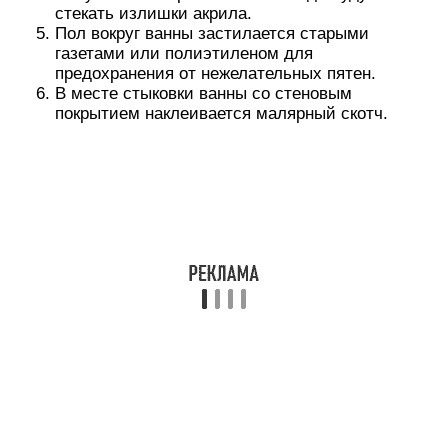
Проведение реставраций с
помощью жидкого акрила
Такой вид восстановления привлекательности
поверхности ванных еще имеет название
эмалировки акрилом. Стоит отметить, что это
приблизительно такой же тип покрытия, который
используется для производства акриловых
вкладышей. Ванна покрывается составом, по
консистенции, напоминающим сгущенное молоко
по такому же принципу, что и при покраске
эмалью. У данного вида обработки поверхности
ванных есть плюсы и минусы, как и у прочих
методов.