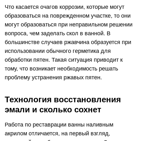
происходит с применением
электроинструмента с насадкой из
металлической щетки). Края глубоких сколов
следует зашпаклевать.
Загрязнения, известковый налет и отходы
зачистки старой эмали смываются, чаша
обезжиривается специальным составом или
растворителем.
Перелив и выпуск снимается, водопроводный
кран заматывается в целлофан во избежание
попадания капель воды.
Установить емкость (объем не менее 0,7 л) под
выпускное отверстие ванны: сюда будут
стекать излишки акрила.
Пол вокруг ванны застилается старыми
газетами или полиэтиленом для
предохранения от нежелательных пятен.
В месте стыковки ванны со стеновым
покрытием наклеивается малярный скотч.