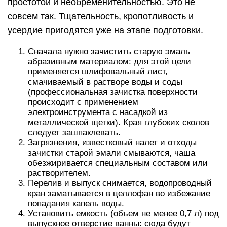
По завершении подготовительных операций
следует тщательное смешивание жидкого
акрила с отвердителем. В конечном результате
масса должна получиться однородной, не
тягучей, напоминающей консистенцию жидкой
сметаны.