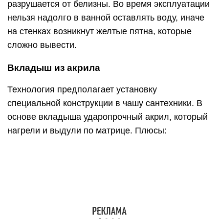
разрушается от белизны. Во время эксплуатации
нельзя надолго в ванной оставлять воду, иначе
на стенках возникнут желтые пятна, которые
сложно вывести.
Вкладыш из акрила
Технология предполагает установку
специальной конструкции в чашу сантехники. В
основе вкладыша ударопрочный акрил, который
нагрели и выдули по матрице. Плюсы:
Сидит, как влитой. Устройство делают на заказ
под технические характеристики ванны.
Не темнеет. Материал не пропускает ржавчину
от сантехники.
Теплый. Двойная конструкция долго сохраняет
температуру воды.
Терпимый к механическим повреждениям.