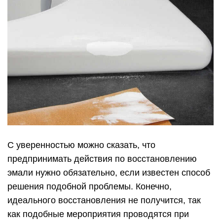
скола на эмалированной емкости они нагревают
проблемный участок с помощью газовой горелки
или паяльной лампы. По мнению таких умельцев
заплата лучше сплавится с основным
покрытием. Профессиональные мастера по
ремонту сантехнического оборудования не
рекомендуют выполнять таких мероприятий, так
как в дальнейшем это может стать причиной
отслоения всего эмалированного покрытия.
Что касается очагов коррозии, которые могут
образоваться на поврежденном участке, то они
могут образоваться при неправильном решении
вопроса, чем заделать скол в ванной. В
большинстве случаев ржавчина образуется при
использовании обычного герметика для