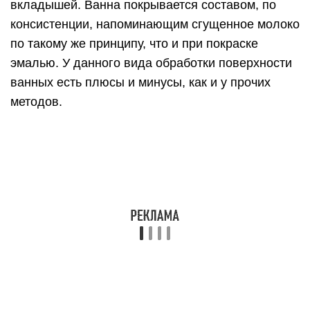
Основные преимущества восстановления
поверхности ванных с помощью наливного
акрила:
Короткие сроки полного высыхания. В среднем
они составляют 36 часов, что нравится
большинству клиентов;
Отсутствие клеевой составляющей между
акрилом и в ванне;
Наличие тех же качеств, что и у акрилового
вкладыша;
Подходит для восстановления ванных,
сделанных их чугунных или стальных
материалов.
Также у такого способа реставрации ванных есть
и недостатки. Они заключаются в том, что