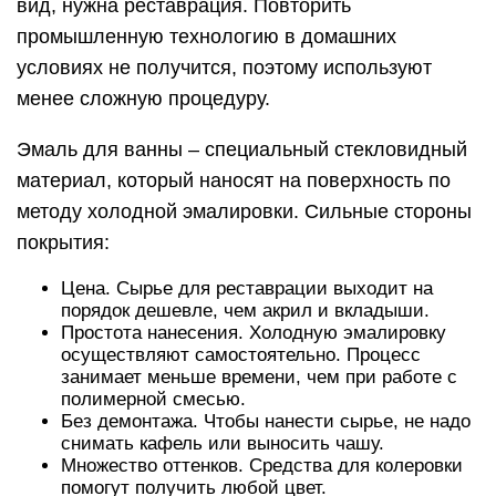
осуществляют самостоятельно. Процесс
занимает меньше времени, чем при работе с
полимерной смесью.
Без демонтажа. Чтобы нанести сырье, не надо
снимать кафель или выносить чашу.
Множество оттенков. Средства для колеровки
помогут получить любой цвет.
У эмали для ванны средняя устойчивость к
износу. Красивый вид покрытия продержится не
более 5 лет, после чего нужна повторная
реставрация. Сырье чувствительно к химикатам,
поэтому краски, реактивы и хлор спровоцируют
изменение цвета. Падение тяжелого или острого
предмета в чашу оставит на эмалированной
поверхности механические повреждения.
Белая эмаль для сантехникиИсточник lkmdom.ru