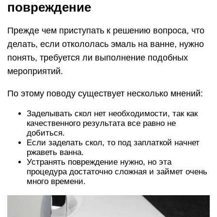
С уверенностью можно сказать, что
предпринимать действия по восстановлению
эмали нужно обязательно, если известен способ
решения подобной проблемы. Конечно,
идеального восстановления не получится, так
как подобные мероприятия проводятся при
особой температуре и в определенных условиях,
но сделать ванну привлекательной можно
своими руками.
Стоит сказать об одной ошибке, которую
допускают некоторые домашние мастера
при ремонте сколов ванны. Для устранения