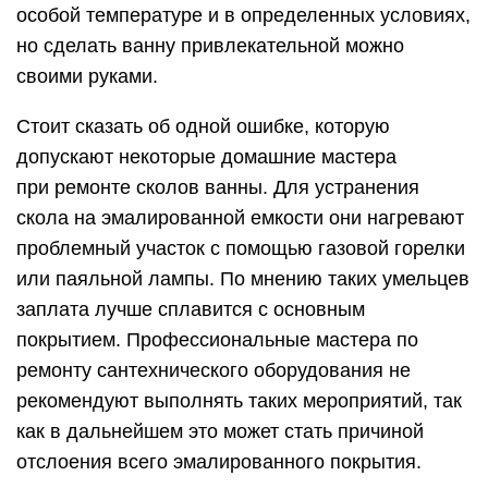
обработки пятен. Такая ситуация приводит к
тому, что возникает необходимость решать
проблему устранения ржавых пятен.
Технология восстановления
эмали и сколько сохнет
Работа по реставрации ванны наливным
акрилом отличается, на первый взгляд,
простотой и необременительностью. Это не
совсем так. Тщательность, кропотливость и
усердие пригодятся уже на этапе подготовки.
Сначала нужно зачистить старую эмаль
абразивным материалом: для этой цели
применяется шлифовальный лист,
смачиваемый в растворе воды и соды
(профессиональная зачистка поверхности