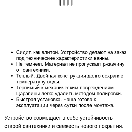
Царапины легко удалить методом полировки.
Быстрая установка. Чаша готова к
эксплуатации через сутки после монтажа.
Устройство совмещает в себе устойчивость
старой сантехники и свежесть нового покрытия.
Скроет дефекты поверхности, не деформируется
и прослужит 20-25 лет. В качестве основы
выступает каркас ванны, поэтому двойная
конструкция получается прочной и надежной.
Производители окрашивают изделие в цвет,
который нужен заказчику.
Крепкая полимерная вставка Источник
remontu.com.ua
Эмаль
Заводское покрытие чугунной или стальной