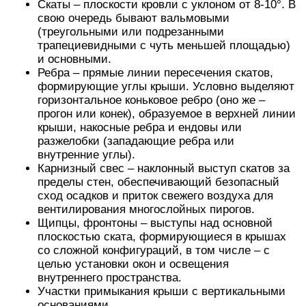
Скаты – плоскости кровли с уклоном от 8-10°. В
свою очередь бывают вальмовыми
(треугольными или подрезанными
трапециевидными с чуть меньшей площадью)
и основными.
Ребра – прямые линии пересечения скатов,
формирующие углы крыши. Условно выделяют
горизонтальное коньковое ребро (оно же –
прогон или конек), образуемое в верхней линии
крыши, накосные ребра и ендовы или
разжелобки (западающие ребра или
внутренние углы).
Карнизный свес – наклонный выступ скатов за
пределы стен, обеспечивающий безопасный
сход осадков и приток свежего воздуха для
вентилирования многослойных пирогов.
Щипцы, фронтоны – выступы над основной
плоскостью ската, формирующиеся в крышах
со сложной конфигураций, в том числе – с
целью установки окон и освещения
внутреннего пространства.
Участки примыкания крыши с вертикальными
основаниями.