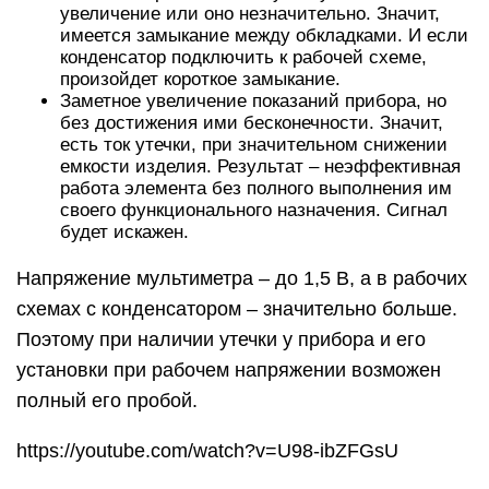
установки при рабочем напряжении возможен
полный его пробой.
https://youtube.com/watch?v=U98-ibZFGsU
Диагностика электрической
части УШМ
Как было сказано выше, чаще всего УШМ
отказывается работать по причине поломок
электрической части агрегата. Для правильной
диагностики электрических цепей инструмента
мастера по ремонту электрооборудования
пользуются специальным прибором — тестером.
Если вы нажали на кнопку запуска агрегата, и он