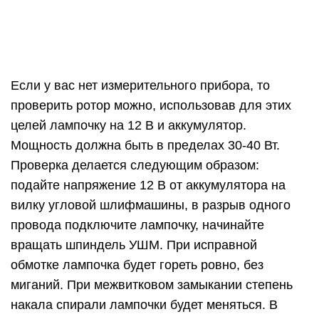
на болгарке новым.
Если лампочка не загорается при тестировании
ротора, это свидетельствует о наличии обрыва в
статоре или замыкания в его обмотках, а также о
проблемах с электрощетками.
Проверка статора электродвигателя
Чтобы проверить статор болгарки, используют,
как и в предыдущем случае, мультиметр.
Значения нужно выставить на 20-200 Ом и
сделать следующее. Прикоснитесь одним щупом
к контакту обмотки статора, а вторым – к корпусу
детали. Если прибор показывает сопротивление,
это значит, что произошел пробой на корпус.
Прикоснитесь щупами к контактам одной