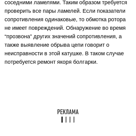
Мощность должна быть в пределах 30-40 Вт.
Проверка делается следующим образом:
подайте напряжение 12 В от аккумулятора на
вилку угловой шлифмашины, в разрыв одного
провода подключите лампочку, начинайте
вращать шпиндель УШМ. При исправной
обмотке лампочка будет гореть ровно, без
миганий. При межвитковом замыкании степень
накала спирали лампочки будет меняться. В
таком случае
ремонт якоря болгарки своими
руками будет затруднителен, поскольку схема
намотки якоря достаточно сложная, да и сам
процесс требует специального оборудования и
знаний. Поэтому данную операцию
рекомендуется доверить специалистам. Но
лучшим выходом из ситуации будет замена якоря