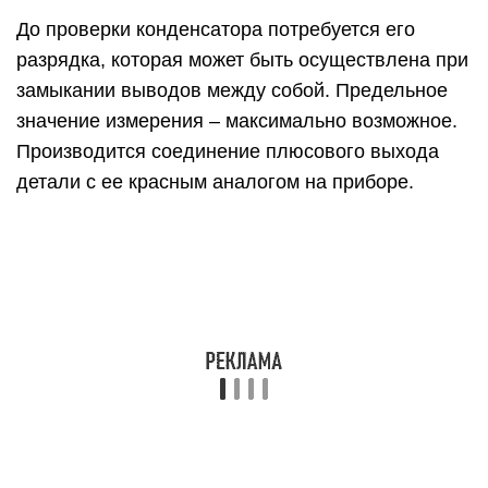
До проверки конденсатора потребуется его
разрядка, которая может быть осуществлена при
замыкании выводов между собой. Предельное
значение измерения – максимально возможное.
Производится соединение плюсового выхода
детали с ее красным аналогом на приборе.
Подключение минусового черного выхода – к
другому выходу. Измеряя сопротивление, следят
за постоянно увеличивающимися показаниями
мультиметра. Не должно быть их уменьшений.
Контакты между выходами должны быть
надежными. Процесс не должен быть прерван.
Запрещено прикасание к ним из-за
сопротивления человеческого тела, которое