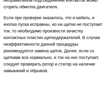
Проверка якоря электродвигателя
Ротор электромотора может иметь следующие
неисправности: межвитковое замыкание и обрыв
проводников на контактах ламелей. Проверить
якорь болгарки можно мультиметром
: прибор
переводится в режим изменения сопротивления,
выставляется значение 200 Ом, и с помощью
щупов замеряется сопротивление между двумя
соседними ламелями. Таким образом требуется
проверить все пары ламелей. Если показатели
сопротивления одинаковые, то обмотка ротора
не имеет повреждений. Обнаружение во время
“прозвона” других значений сопротивления, а
также выявление обрыва цепи говорит о
неисправности в этой катушке. В таком случае