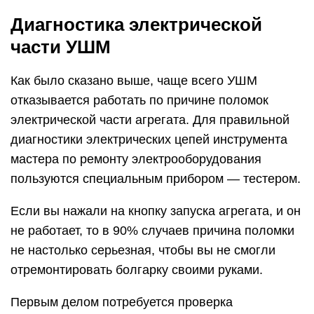
не работает, то в 90% случаев причина поломки
не настолько серьезная, чтобы вы не смогли
отремонтировать болгарку своими руками.
Первым делом потребуется проверка
электрического кабеля и вилки на его конце.
Если она разборная, то раскрутите ее и
проверьте надежность контактов. В противном
случае, придется разобрать болгарку (снять
кожух аппарата) и “прозвонить” кабель тестером,
а также убедиться, что ток подходит к контактам
кнопки “Пуск”. Если прибор покажет обрыв, то
кабель следует заменить на новый.
Ситуация, когда ток поступает на кнопку, но
дальше не проходит (при включенном
положении), говорит о неисправности