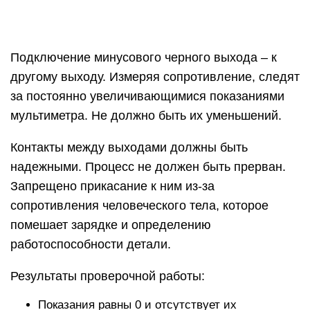
помешает зарядке и определению
работоспособности детали.
Результаты проверочной работы:
Показания равны 0 и отсутствует их
увеличение или оно незначительно. Значит,
имеется замыкание между обкладками. И если
конденсатор подключить к рабочей схеме,
произойдет короткое замыкание.
Заметное увеличение показаний прибора, но
без достижения ими бесконечности. Значит,
есть ток утечки, при значительном снижении
емкости изделия. Результат – неэффективная
работа элемента без полного выполнения им
своего функционального назначения. Сигнал
будет искажен.
Напряжение мультиметра – до 1,5 В, а в рабочих
схемах с конденсатором – значительно больше.
Поэтому при наличии утечки у прибора и его