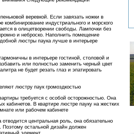
еньковой веревкой. Если завязать ножки в
ое комбинирование индустриального и морского
ается в олицетворении свободы. Лампочки без
кромно и неброско. Наполнить помещение
добной люстры паука лучше в интерьере
гармоничны в интерьере гостиной, столовой и
разбавить или полностью заменить черный цвет
алитра не будет резать глаз и эпатировать
еляют люстру паук громоздкостью
вартиры требуется с особой осторожностью. Она
 кабинетов. В квартире люстре пауку на жестких
омнате или рабочем кабинете
а отводится центральная роль, она обязательно
. Поэтому остальной дизайн должен
ративный элемент