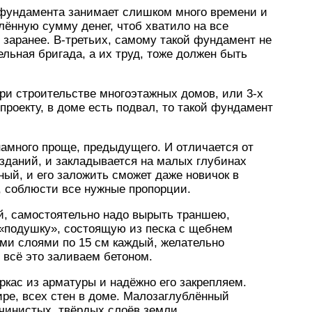
фундамента занимает слишком много времени и
лённую сумму денег, чтоб хватило на все
 заранее. В-третьих, самому такой фундамент не
льная бригада, а их труд, тоже должен быть
ри строительстве многоэтажных домов, или 3-х
проекту, в доме есть подвал, то такой фундамент
амного проще, предыдущего. И отличается от
 зданий, и закладывается на малых глубинах
ый, и его заложить сможет даже новичок в
, соблюсти все нужные пропорции.
й, самостоятельно надо вырыть траншею,
 «подушку», состоящую из песка с щебнем
ми слоями по 15 см каждый, желательно
и всё это заливаем бетоном.
ркас из арматуры и надёжно его закрепляем.
ре, всех стен в доме. Малозаглублённый
чинистых, твёрдых слоёв земли.