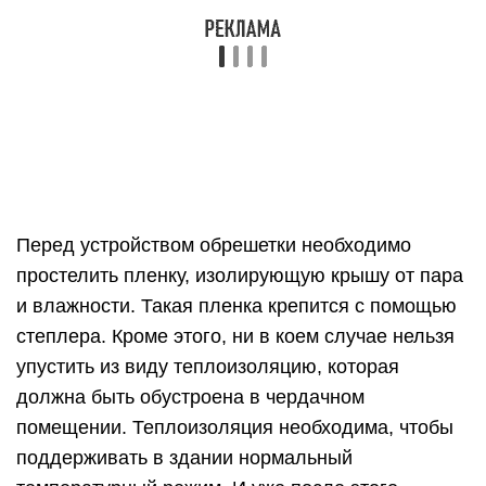
упустить из виду теплоизоляцию, которая
должна быть обустроена в чердачном
помещении. Теплоизоляция необходима, чтобы
поддерживать в здании нормальный
температурный режим. И уже после этого
производится установка четырехскатной кровли.
И последний этап — укладка кровельного
покрытия. В выборе вы не ограничены,
руководствуйтесь собственным вкусом,
материальными возможностями и
конструктивными особенностями вашей крыши.
Главное, прикрепите материал достаточно
прочно, аккуратно, чтобы дождь не мог
проникать внутрь помещения через стыки, а
ветер – срывать фрагменты кровли.