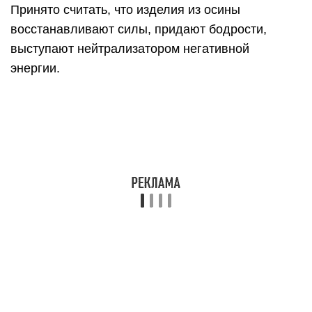
паром.
В результате чего:
Снизилась влажность сырья.
Из структуры испарились эфирные масла, а
значит, материал стал более устойчив к
воспламенению.
Повысилась плотность. Поэтому термоосина
меньше впитывает влаги.
Термоосина не разбухает, не гниет, служит долго.
Этот материал считается надежным
декоративным вариантом отделки банных
помещений. Полки и мебель из термоосины
смотрятся очень красиво.
Недостатки ‒ хрупкость и высокая цена.
Лиственница