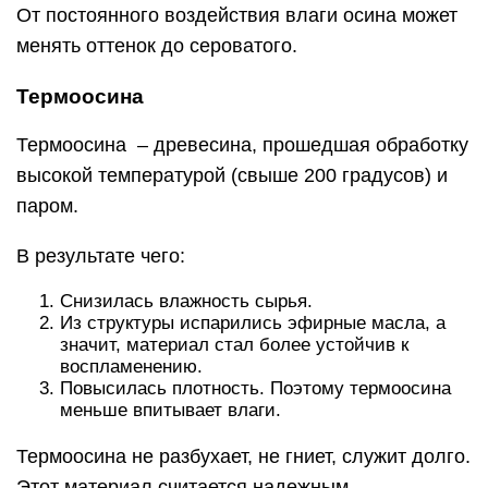
Отличается повышенной устойчивостью к влаге.
Имеет прочную твердую структуру. Ее выбирают
для изготовления мебели, отделки в саунах,
открытых верандах и беседках.
Ольха (черная ольха)
Ольха ‒ это оптимальное сырье для
самостоятельного изготовления лавок для
парной.
Ее преимущества:
высокая прочность;
низкая теплопроводность;
долговечность;
износоустойчивость;
не деформируется;