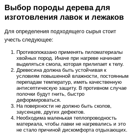
сектора, благодаря доступности сырья и низкой
цене.
Среди других преимуществ осины:
устойчива к влаге;
не гниет;
не деформируется;
имеет целебные свойства;
очищает воздух от бактерий, микробов;
не нуждается в уходе.
Принято считать, что изделия из осины
восстанавливают силы, придают бодрости,
выступают нейтрализатором негативной
энергии.