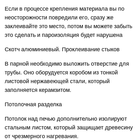
Потолочная разделка
Потолок над печью дополнительно изолируют
стальным листом, который защищает древесину
от чрезмерного нагревания.
Изоляция потолка парилки
Пошаговая инструкция по монтажу вагонки
на потолок
Шаг 1. На потолок пришиваются рейки сечением
2*4 см с шагом обрешетки 40-45 см. В местах
крепления каркаса необходимо предусмотреть
зазоры для вентиляции не менее 10 мм.
Схема устройства деревянного каркаса для
вагонки