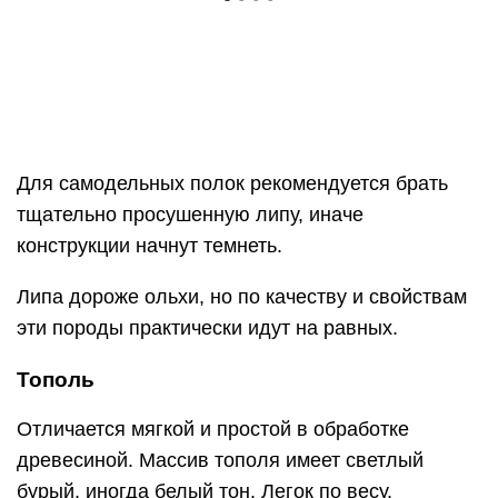
Клен
Главный плюс клена ‒ прочность. Изделия из
этого сырья сложно сломать, повредить, они не
трескаются.