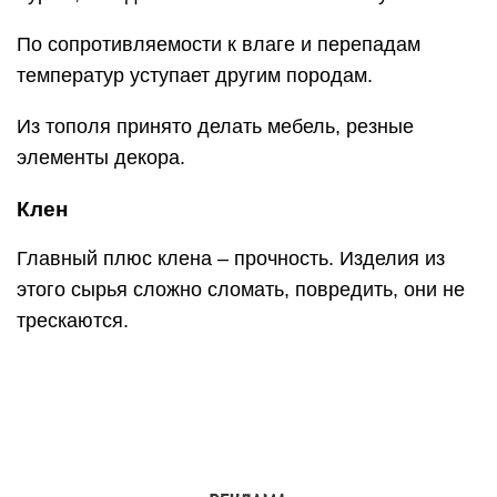
Из других плюсов:
длительный срок службы;
простота обработки;
доступная цена;
устойчивость к влаге, износу;
однородная структура.
Примером клена с красивой текстурой считаются
типы «сахарный», «птичий глаз».
Абачи (абаши, абаш)
Абаш за последние года приобрел широкую
популярность для отделки и изготовления
мебели для бань, саун.
Так называют африканский дуб. Отличается от
других пород массой преимуществ: