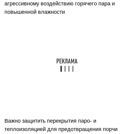
агрессивному воздействию горячего пара и
повышенной влажности
Важно защитить перекрытия паро- и
теплоизоляцией для предотвращения порчи
материалов. Для этих целей часто используется
алюминиевая фольга или строительная
мембрана. Они одинаково эффективны при
обеспечении их герметичности
Изоляция потолка фольгой
Для пароизоляции не используйте фольгу с
наклеенной ватой. Она значительно тоньше и
менее удобна при проведении работ по обшивке.
Также не применяйте фольгу с приклеенным
вспененным полипропиленом. Он токсичен при