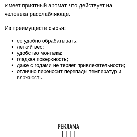
тщательно просушенную липу, иначе
конструкции начнут темнеть.
Липа дороже ольхи, но по качеству и свойствам
эти породы практически идут на равных.
Тополь
Отличается мягкой и простой в обработке
древесиной. Массив тополя имеет светлый
бурый, иногда белый тон. Легок по весу.
По сопротивляемости к влаге и перепадам
температур уступает другим породам.
Из тополя принято делать мебель, резные
элементы декора.