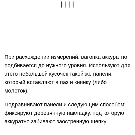
хвойных пород. Иначе при нагреве начинает
выделяться смола, которая прилипает к телу.
Древесина должна быть устойчивая к
условиям повышенной влажности, постоянным
перепадам температур, иметь качественную
антисептическую защиту. В противном случае
полочки будут гнить, быстро
деформироваться.
На поверхности не должно быть сколов,
заусенцев, других дефектов.
Необходима маленькая теплопроводность
материала, чтобы лавки не нагревались и это
не стало причиной дискомфорта отдыхающих.
Разберем свойства наиболее популярных пород,
которые подходят для стеллажей в русскую
баню.
Осина
Очень популярна среди жителей частного