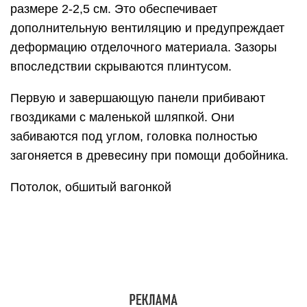
При расхождении измерений, вагонка аккуратно
подбивается до нужного уровня. Используют для
этого небольшой кусочек такой же панели,
который вставляют в паз и киянку (либо
молоток).
Подравнивают панели и следующим способом:
фиксируют деревянную накладку, под которую
аккуратно забивают заостренную щепку.
Выбор породы дерева для
изготовления лавок и лежаков
Для определения подходящего сырья стоит
учесть следующее:
Противопоказано применять пиломатериалы