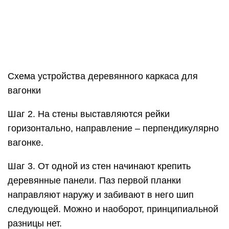
строительного степлера. Он надежно фиксирует
вагонку и значительно сокращает время на
выполнение монтажа.
Обшивка потолка вагонкой
Схема крепления вагонки с помощью кляммеров
Крепление вагонки на кляймеры
Шаг 5. По бокам оставляются зазоры от стен в
размере 2-2,5 см. Это обеспечивает
дополнительную вентиляцию и предупреждает
деформацию отделочного материала. Зазоры
впоследствии скрываются плинтусом.
Первую и завершающую панели прибивают
гвоздиками с маленькой шляпкой. Они