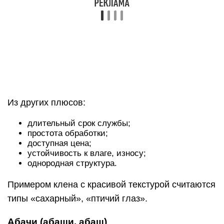
Сырье хорошо переносит перепады
температур.
Благодаря прочности выдерживает большие
весовые нагрузки.
Выглядит красиво.
Служит долго.
Не гниет, не трескается.
При нагреве абаш выделяет приятный запах,
что положительно влияет на органы дыхания
человека.
Древесина без сучков. Ее легко обрабатывать.
Поверхность гладкая.
Даже со временем не теряет первоначального
вида.
При отсутствии в парной качественной
вентиляции абаш местами начинает темнеть. Это
дорогой материал.
Но не хуже будут выглядеть и прослужат долго