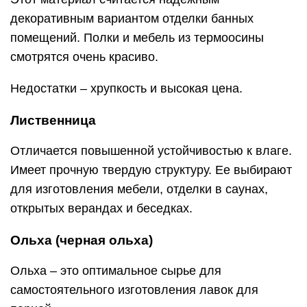
не меняет цвет даже через года;
отлично переносит перепады температур,
постоянную влажность.
Дороже липы. Структура равномерная.
Для контраста цветов в парилке можно собирать
стеллажи из светлой и черной ольхи.
Липа
Липа часто применяется для отделки парной.
Имеет приятный аромат, что действует на
человека расслабляюще.
Из преимуществ сырья:
ее удобно обрабатывать;
легкий вес;
удобство монтажа;