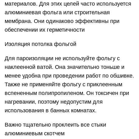
нагревании, поэтому недопустим для
использования в банных комнатах.
Важно тщательно проклеить все стыки
алюминиевым скотчем
Если в процессе крепления материала вы по
неосторожности повредили его, сразу же
заклеивайте это место, потом вы можете забыть
это сделать и пароизоляция будет нарушена
Скотч алюминиевый. Проклеивание стыков
В парной необходимо выложить отверстие для
трубы. Оно оборудуется коробом из тонкой
листовой нержавеющей стали, который
заполняется керамзитом.