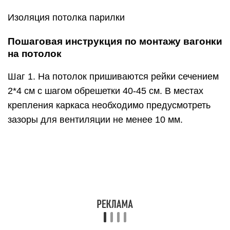
Шаг 2. На стены выставляются рейки
горизонтально, направление – перпендикулярно
вагонке.
Шаг 3. От одной из стен начинают крепить
деревянные панели. Паз первой планки
направляют наружу и забивают в него шип
следующей. Можно и наоборот, принципиальной
разницы нет.
Монтаж деревянной вагонки на потолок
Шаг 4. Фиксировать планки можно
специальными кляймерами, они крепятся к рейке
гвоздями или шурупами. Но самым простым и
удобным способом является использование