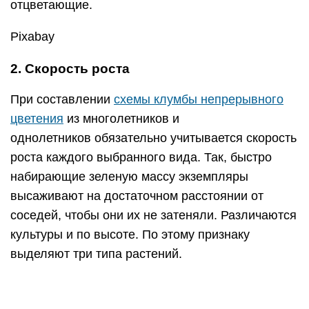
культуры и по высоте. По этому признаку
выделяют три типа растений.
Низкорослые
Вырастают не более 30-35 см. Они будут
основой для «цветущего ковра», если
высаживаются только низкорослые растения,
или нижним ярусом — для многоярусных
посадок. Хорошо смотрятся многоцветные
фигуры или рисунки, составленные из низких
разновидностей, цветущие окантовки для
бордюров и многое другое. Перечислим
востребованные низкорослые виды.
Кроме вышеперечисленных видов для клумбы из
многолетников и однолетников непрерывного