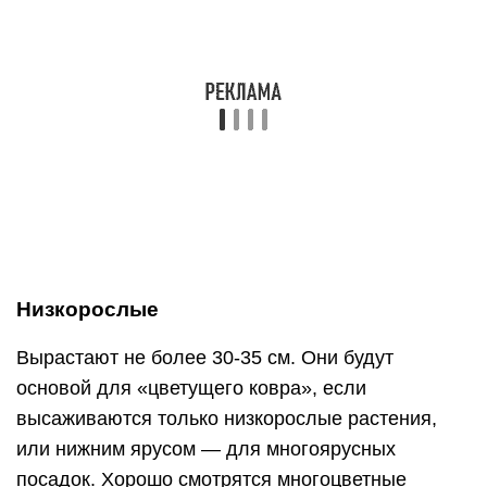
цветения для начинающих можно посоветовать
агератум, бархатцы, незабудку, горечавку,
аквилегию, обриету, карликовую астру, лобелию,
гвоздику турецкую.
Pixabay
Среднерослые
Их высота — не больше 60-65 см. Среднерослые
растения используют для создания
многоярусных цветников, реже как
самостоятельные посадки. Обычно их выбирают
как разделители между высоко- и низкорослыми
экземплярами или в качестве центральной
группы на фоне низкой поросли. Перечислим
несколько популярных среди цветоводов видов.