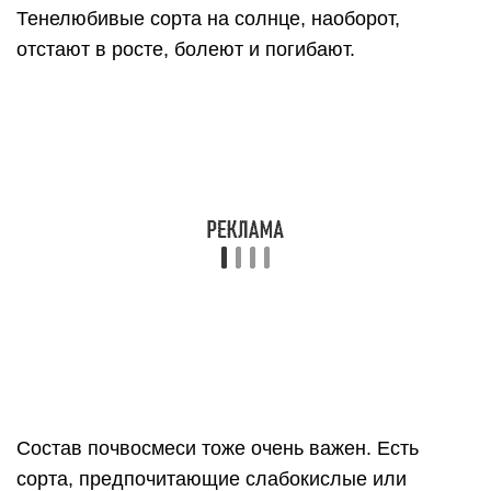
Тенелюбивые сорта на солнце, наоборот,
отстают в росте, болеют и погибают.
Состав почвосмеси тоже очень важен. Есть
сорта, предпочитающие слабокислые или
слабощелочные грунты. Выращивание их в
нейтральном субстрате — большая ошибка. Они
не смогут нормально развиваться и быстро
погибнут. Даже схема поливов должна быть
приемлемой для всех. Частые поливы хороши
для влаголюбивых разновидностей. Остальные
будут страдать от чрезмерной влажности и могут
погибнуть.
Поэтому для посадки выбирают только сходные
по условиям жизни культуры. Это могут быть не
только цветы, но и декоративные кустарники или