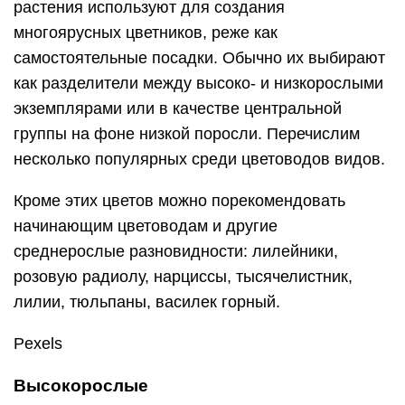
Из высокорослых сортов для начинающих
цветоводов можно посоветовать неприхотливый
бузульник, василисник, подсолнечник
декоративный, посконник, мальву и другие.
Pexels