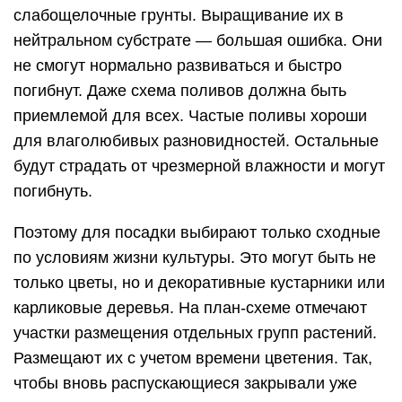
карликовые деревья. На план-схеме отмечают
участки размещения отдельных групп растений.
Размещают их с учетом времени цветения. Так,
чтобы вновь распускающиеся закрывали уже
отцветающие.
Pixabay
2. Скорость роста
При составлении
схемы клумбы непрерывного
цветения
из многолетников и
однолетников обязательно учитывается скорость
роста каждого выбранного вида. Так, быстро
набирающие зеленую массу экземпляры
высаживают на достаточном расстоянии от
соседей, чтобы они их не затеняли. Различаются