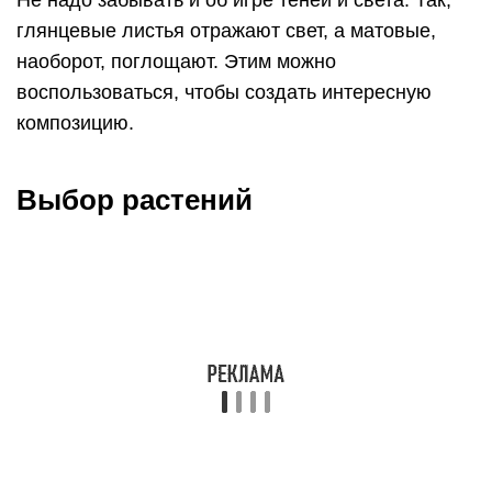
супер ранние цветы (подснежники, пролески и
крокусы);
ранние цветы (нарциссы, гиацинты,
тюльпаны);
растения раннего летнего цветения (пионы,
анютины глазки, гвоздика турецкая, примулы);
растения летнего цветения (садовая герань,
колокольчик, ромашка, роза, клематис);
растения позднего летнего цветения (флоксы,
хризантемы, рудбекия, гортензия).
Необычно и привлекательно заполнят клумбу с
многолетниками вечно зеленые можжевельник
или туя, декоративные мхи или почвопокровные
растения.
Как обеспечить непрерывное
цветение?