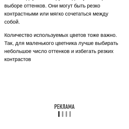
пастельных оттенков. Они станут хорошим
фоном.
Яркие контрастные цветы размещаются
небольшими группками, которые занимают не
более шестой части общей площади.
Желательно соизмерять площадь «цветовых
пятен». Они не должны быть слишком крупными
или мелкими, чтобы не вызывать раздражения.
Не надо забывать и об игре теней и света. Так,
глянцевые листья отражают свет, а матовые,
наоборот, поглощают. Этим можно
воспользоваться, чтобы создать интересную
композицию.
Выбор растений