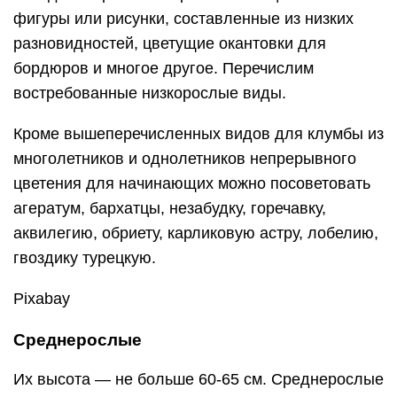
Кроме этих цветов можно порекомендовать
начинающим цветоводам и другие
среднерослые разновидности: лилейники,
розовую радиолу, нарциссы, тысячелистник,
лилии, тюльпаны, василек горный.
Pexels
Высокорослые
Они вырастают до 90-100 см, иногда выше.
Высокорослые растения сажают как самую
высокую часть цветочной композиции. Чаще
используются в многоярусных посадках, редко
как самостоятельный декор. Перечислим
несколько высокорослых разновидностей.