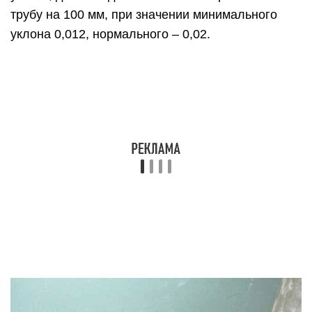
При определении оптимального угла наклона
рекомендуется работать пузырьковым или
лазерным уровнем. Даже самый ровный по виду
пол все равно не может использовать в качестве
исходной горизонтали. Намного выгоднее
изначально обзавестись необходимым для
работы инструментом, чем потом переделывать
всю систему, или ликвидировать последствия
протечек у себя и соседей.
Как выбрать уклон