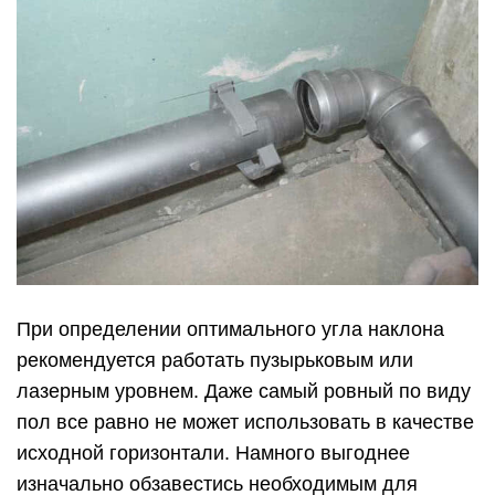
Чтобы определить какой должен быть
минимальный уклон трубы, который будет
оптимальным для Вас, нужно знать длину всей
канализационной системы. В справочниках
используются данные сразу в готовом виде, их
изображают в сотых частях целого числа.
Некоторым работникам сложно ориентироваться
в такой информации без объяснений. Например,
информация в справочниках представлена вот в
таком виде как на рисунках ниже: