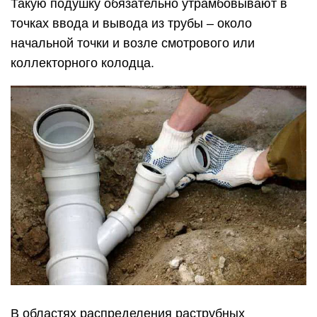
В областях распределения раструбных
сочленений на протяженности всей
коммуникационной линии формируют
дополнительные приямки в подушке. Они нужны
для равномерного распределения нагрузки и
точного сохранения уклона канализации. Когда
трубопровод уже уложен на место и
зафиксирован, по боковым сторонам насыпают
песок и постепенно утрамбовывают. После,
возможно закапывать его, изъятым при выкопке
канавы, грунтом.