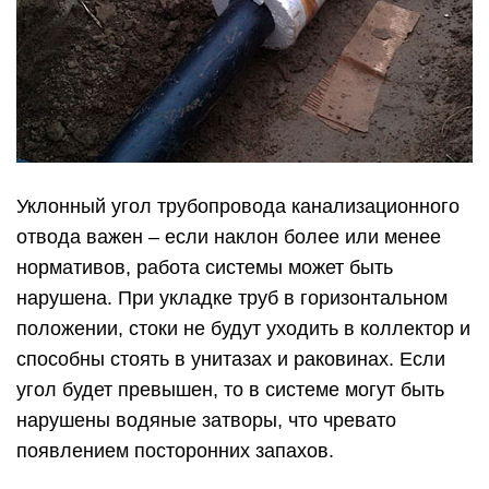
способны стоять в унитазах и раковинах. Если
угол будет превышен, то в системе могут быть
нарушены водяные затворы, что чревато
появлением посторонних запахов.
Определение наклона
внутренней системы
Как следует из СНИП, на показатель уклона
трубы напрямую влияет ее диаметр. Кухня и
ванная оснащаются разными трубами, что
выражается в использовании минимальных и
нормальных значений, в пределах которых и
проводится работа. Кухонная мойка, раковина,
писсуар, умывальник и ванная обычно оснащают
40-50 – миллиметровой трубой.