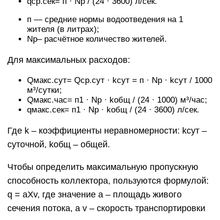
qср.сек= п · Nр / (24 · 3600) л/сек.
п — средние нормы водоотведения на 1
жителя (в литрах);
Nр– расчётное количество жителей.
Для максимальных расходов:
Qмакс.сут= Qcp.сут · kсут = п · Nр · kсут / 1000
м³/сутки;
Qмакс.час= п1 · Nр · kобщ / (24 · 1000) м³/час;
qмакс.сек= п1 · Nр · kобщ / (24 · 3600) л/сек.
Где k – коэффициенты неравномерности: kсут –
суточной, kобщ – общей.
Чтобы определить максимальную пропускную
способность коллектора, пользуются формулой:
q = aХv, где значение а – площадь живого
сечения потока, а v – скорость транспортировки