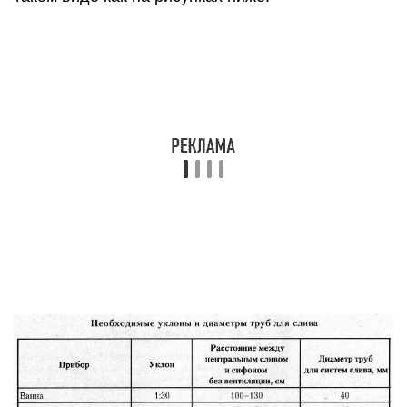
для слива Таблица: уклоны отводных труб в
квартире
Минимальный и максимальный уклон
канализации на 1 метр погонный по СНиПу
Ниже представлена картинка, на которой
показаны, минимальные уклоны в зависимости
от диаметра на 1 метр погонный трубы.
Например, мы видим, что для трубы диаметром
110 – угол уклона 20 мм, а для диаметра 160 мм
– уже 8 мм и так далее. Запомните правило: чем
больше диаметр трубы, тем меньше угол уклона.