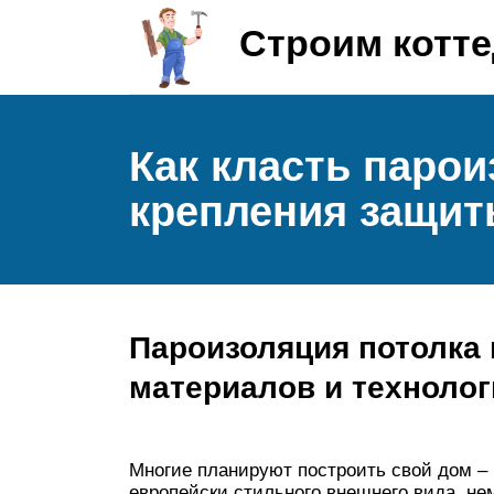
Строим котт
Как класть паро
крепления защит
Пароизоляция потолка
материалов и технолог
Многие планируют построить свой дом – 
европейски стильного внешнего вида, н