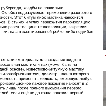
 рубероида, кладём на правильно
 Оклейка подразумевает применение разогретого
хности. Этот битум либо мастика наносится
ов. В стыках и углах перекрытия пароизоляцию
льно равен толщине теплоизоляции, закрепляя
ки, на антисептированной рейке, либо подгибая
ся такие материалы для создания жидкого
керсольная мастика и лак (может быть на
дной основе). Известково-битумную мастику
льторазбрызгивателя, диаметр шланга которого
озможность применять жидкость, имеющую любую
ароизоляционное лаковое покрытие наносят в 2
ить лишь после полного высыхания первого.
слой, если ещё не до конца положил первый.