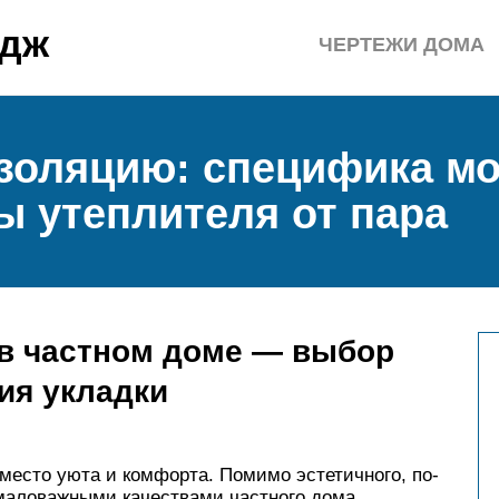
едж
ЧЕРТЕЖИ ДОМА
изоляцию: специфика мо
ы утеплителя от пара
 в частном доме — выбор
ия укладки
место уюта и комфорта. Помимо эстетичного, по-
емаловажными качествами частного дома