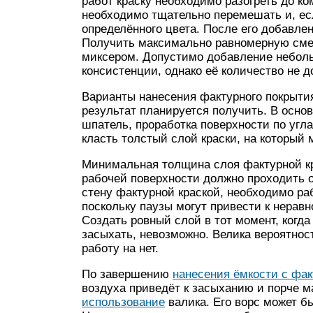
работ краску необходимо разогреть до к
необходимо тщательно перемешать и, есл
определённого цвета. После его добавле
Получить максимально равномерную смес
миксером. Допустимо добавление неболь
консистенции, однако её количество не 
Варианты нанесения фактурного покрытия
результат планируется получить. В осно
шпатель, проработка поверхности по угл
класть толстый слой краски, на который 
Минимальная толщина слоя фактурной кр
рабочей поверхности должно проходить о
стену фактурной краской, необходимо ра
поскольку паузы могут привести к нера
Создать ровный слой в тот момент, когда
засыхать, невозможно. Велика вероятнос
работу на нет.
По завершению
нанесения ёмкости с фак
воздуха приведёт к засыханию и порче 
использование
валика. Его ворс может бы