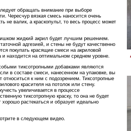
следует обращать внимание при выборе
сти. Чересчур вязкая смесь наносится очень
ь не валик, а краскопульт, то весь процесс может
слишком жидкий акрил будет лучшим решением.
таточной адгезией, и стены не будут качественно
тся покупать красящие смеси на акриловой
а и находится на оптимальном среднем уровне.
особыми тиксотропными добавками являются
ли в составе смеси, нанесенном на упаковке, вы
т относиться к ним с подозрением. Тиксотропные
илового красителя на потолок или стену.
екучесть увеличивается в процессе
твенную тиксотропную краску, то она не будет
ет хорошо растекаться и образует идеально
мотрите в следующем видео.