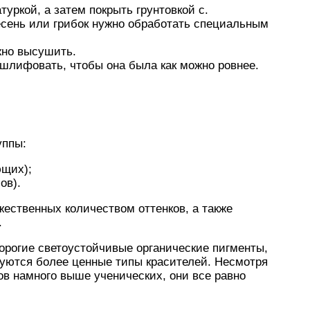
уркой, а затем покрыть грунтовкой с.
есень или грибок нужно обработать специальным
жно высушить.
шлифовать, чтобы она была как можно ровнее.
уппы:
ющих);
ов).
жественных количеством оттенков, а также
.
орогие светоустойчивые органические пигменты,
зуются более ценные типы красителей. Несмотря
ов намного выше ученических, они все равно