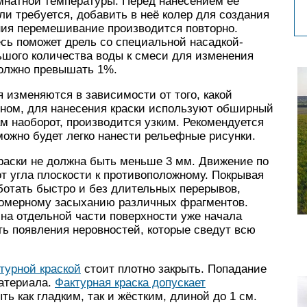
омнатной температуры. Перед нанесением её
и требуется, добавить в неё колер для создания
ния перемешивание производится повторно.
ь поможет дрель со специальной насадкой-
шого количества воды к смеси для изменения
должно превышать 1%.
 изменяются в зависимости от того, какой
вном, для нанесения краски используют обширный
ам наоборот, производится узким. Рекомендуется
можно будет легко нанести рельефные рисунки.
аски не должна быть меньше 3 мм. Движение по
т угла плоскости к противоположному. Покрывая
ботать быстро и без длительных перерывов,
вномерному засыханию различных фрагментов.
 на отдельной части поверхности уже начала
ть появления неровностей, которые сведут всю
турной краской
стоит плотно закрыть. Попадание
материала.
Фактурная краска допускает
ть как гладким, так и жёстким, длиной до 1 см.