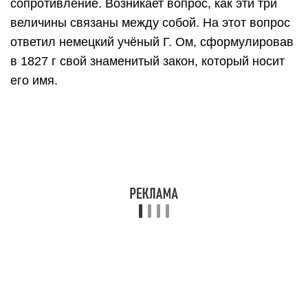
ЗАВИСИМОСТЬ СИЛЫ ТОКА ОТ
НАПРЯЖЕНИЯ
Экспериментально установим, каково
соотношение между силой тока и напряжением
при неизменном сопротивлении цепи. Соберём
электрическую цепь, состоящую из источника
тока, резистора, ключа, амперметра и
вольтметра. В качестве источника тока будем
использовать устройство, которое позволяет
изменять выходное напряжение от 0 до 15 В.