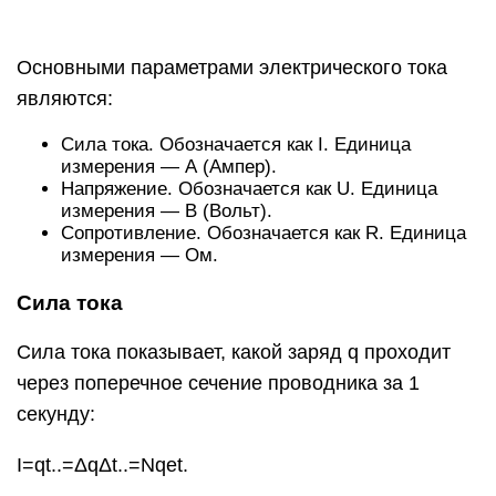
через поперечное сечение проводника за 1
секунду:
I=qt..=ΔqΔt..=Nqet.
N — количество электронов, qe=1,6·10−19 Кл —
заряд электрона, t — время (с).
Заряд, проходящий по проводнику за время t
при силе тока, равной I:
q=It
Пример №1. Источник тока присоединили к двум
пластинам, опущенным в раствор поваренной
соли. Сила тока в цепи 0,2 А. Какой заряд
проходит между пластинами в ванне за 2