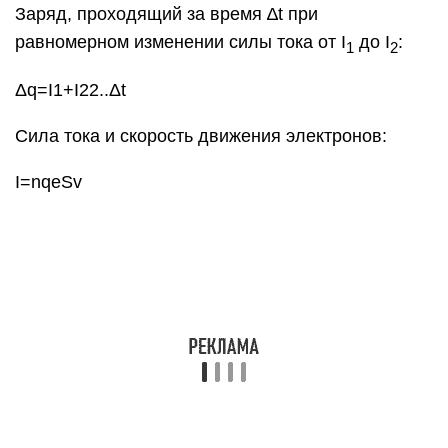
n — (м–3) — концентрация, S (м2) — площадь
сечения проводника, v — скорость электронов.
Внимание!
Электроны движутся по проводам со скоростью,
равной долям мм/с. Но электрическое поле
распространяется со скоростью света: c = 3∙108
м/с.