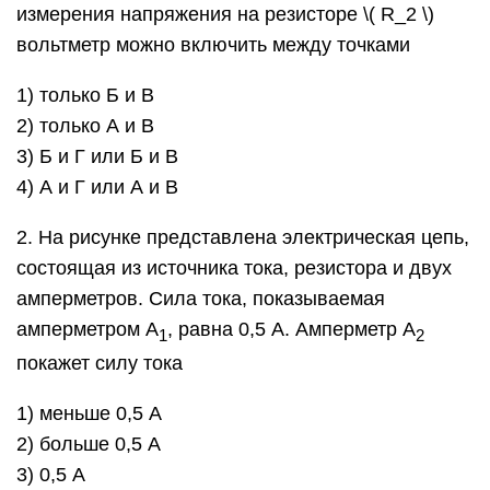
измерения напряжения на резисторе ​\( R_2 \)​
вольтметр можно включить между точками
1) только Б и В
2) только А и В
3) Б и Г или Б и В
4) А и Г или А и В
2. На рисунке представлена электрическая цепь,
состоящая из источника тока, резистора и двух
амперметров. Сила тока, показываемая
амперметром А
, равна 0,5 А. Амперметр А
1
2
покажет силу тока
1) меньше 0,5 А
2) больше 0,5 А
3) 0,5 А