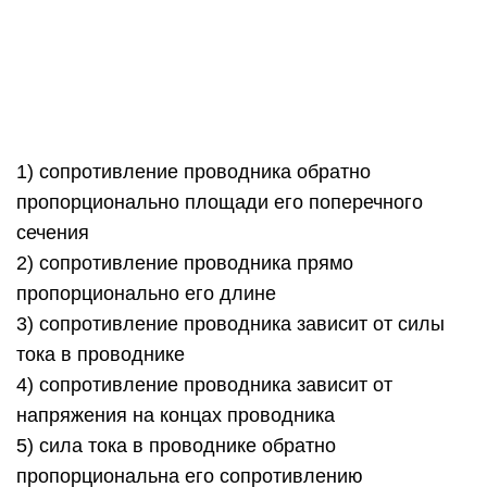
тока в проводнике
4) сопротивление проводника зависит от
напряжения на концах проводника
5) сила тока в проводнике обратно
пропорциональна его сопротивлению
12. В справочнике физических свойств
различных материалов представлена
следующая таблица.
Используя данные таблицы, выберите из
предложенного перечня два верных
утверждения. Укажите их номера.
1) При равных размерах проводник из алюминия
будет иметь меньшую массу и большее
электрическое сопротивление по сравнению с