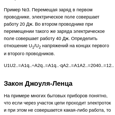
Закон Джоуля-Ленца
На примере многих бытовых приборов понятно,
что если через участок цепи проходит электроток
и при этом не совершается какая-либо работа, то
происходит нагревание проводника. Иногда оно
идет на пользу — например, в лампе
накаливания или в аппарате дуговой сварки. Но
в других случаях тепловой эффект нежелателен
— например, перегрев электрической проводки в
здании может вызвать пожар. Поэтому в наших
интересах управлять таким эффектом, и
правило Джоуля-Ленца определяет, от чего
зависит тепловое действие тока.