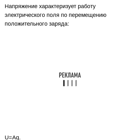
U=Aq.
Пример №3. Перемещая заряд в первом
проводнике, электрическое поле совершает
работу 20 Дж. Во втором проводнике при
перемещении такого же заряда электрическое
поле совершает работу 40 Дж. Определить
отношение U
/U
напряжений на концах первого
1
2
и второго проводников.
U1U2..=A1q..÷A2q..=A1q..·qA2..=A1A2..=2040..=12..