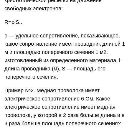
электрическое сопротивление 6 Ом. Какое
электрическое сопротивление имеет медная
проволока, у которой в 2 раза больше длина и в
3 раза больше площадь поперечного сечения?
Сопротивление первого и второго проводника
соответственно:
R1=ρlS..
R2=ρ2l3S..
Поделим электрическое сопротивление второго
проводника на сопротивление первого:
R2R1..=ρ2l3S..÷ρlS..=ρ2l3S..·Sρl..=23..
Отсюда сопротивление второго проводника