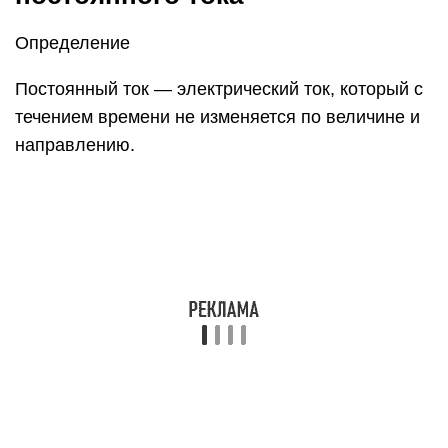
Основными параметрами электрического тока
являются:
Сила тока. Обозначается как I. Единица
измерения — А (Ампер).
Напряжение. Обозначается как U. Единица
измерения — В (Вольт).
Сопротивление. Обозначается как R. Единица
измерения — Ом.
Сила тока
Сила тока показывает, какой заряд q проходит