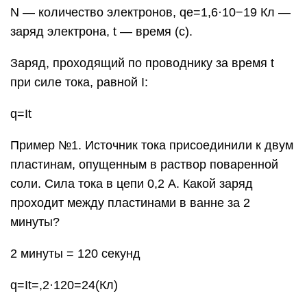
минуты?
2 минуты = 120 секунд
q=It=,2·120=24(Кл)
Заряд, проходящий за время ∆t при
равномерном изменении силы тока от I
до I
:
1
2
Δq=I1+I22..Δt
Сила тока и скорость движения электронов:
I=nqeSv