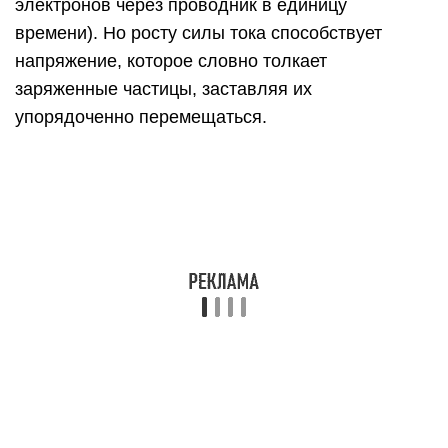
Закон Ома для
участка цепи с учетом формулы
для расчета сопротивления:
I=USρl..
Для сравнения и расчета сопротивления часто
используют вольтамперную характеристику. Так
называют графическое представление
зависимости силы тока от напряжения. Пример
вольтамперной характеристики:
Чем круче график, тем меньше сопротивление