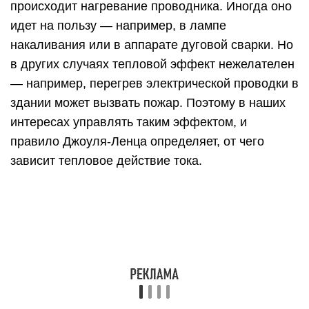
Правило было сформулировано в результате
опытов двух ученых — англичанина Джеймса
Прескотта Джоуля и российского физика Эмилия
Христиановича Ленца. Поскольку ученые
работали независимо друг от друга, новый закон
назвали двойным именем.