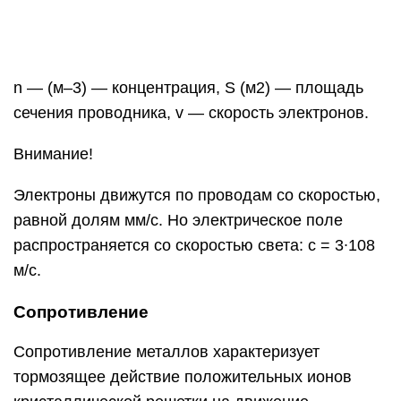
Сопротивление
Сопротивление металлов характеризует
тормозящее действие положительных ионов
кристаллической решетки на движение
свободных электронов:
R=ρlS..
ρ — удельное сопротивление, показывающее,
какое сопротивление имеет проводник длиной 1
м и площадью поперечного сечения 1 м2,
изготовленный из определенного материала. l —
длина проводника (м), S — площадь его
поперечного сечения.
Пример №2. Медная проволока имеет