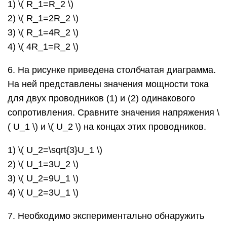
1) ​\( R_1=R_2 \)​
2) \( R_1=2R_2 \)​
3) \( R_1=4R_2 \)​
4) \( 4R_1=R_2 \)​
6. На рисунке приведена столбчатая диаграмма.
На ней представлены значения мощности тока
для двух проводников (1) и (2) одинакового
сопротивления. Сравните значения напряжения ​\
( U_1 \)​ и ​\( U_2 \)​ на концах этих проводников.
1) ​\( U_2=\sqrt{3}U_1 \)​
2) \( U_1=3U_2 \)
3) \( U_2=9U_1 \)
4) \( U_2=3U_1 \)
7. Необходимо экспериментально обнаружить