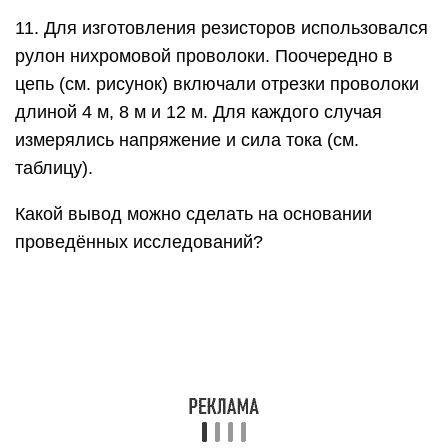
11. Для изготовления резисторов использовался
рулон нихромовой проволоки. Поочередно в
цепь (см. рисунок) включали отрезки проволоки
длиной 4 м, 8 м и 12 м. Для каждого случая
измерялись напряжение и сила тока (см.
таблицу).
Какой вывод можно сделать на основании
проведённых исследований?
1) сопротивление проводника обратно
пропорционально площади его поперечного
сечения
2) сопротивление проводника прямо
пропорционально его длине
3) сопротивление проводника зависит от силы