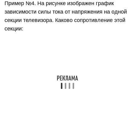
Точке графика, соответствующей 5 кВ,
соответствует сила тока, равна 20 мА.
Сначала переведем единицы измерения
величин в СИ:
5 кВ = 5000 В
20 мА = 0,02 А
R=UI..=5000,02..=250000(Ом)=250(кОм)