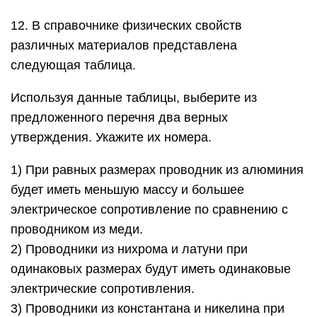
проводником из меди.
2) Проводники из нихрома и латуни при
одинаковых размерах будут иметь одинаковые
электрические сопротивления.
3) Проводники из константана и никелина при
одинаковых размерах будут иметь разные массы.
4) При замене никелиновой спирали
электроплитки на нихромовую такого же размера
электрическое сопротивление спирали
уменьшится.
5) При равной площади поперечного сечения
проводник из константана длиной 4 м будет
иметь такое же электрическое сопротивление,
что и проводник из никелина длиной 5 м.