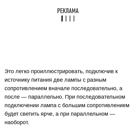
после — параллельно. При последовательном
подключении лампа с большим сопротивлением
будет светить ярче, а при параллельном —
наоборот.
Закон Ома для участка цепи
Определение
Сила тока в участке цепи прямо
пропорциональна напряжению на концах этого
участка и обратно пропорциональна его
сопротивлению:
I=UR.
Иллюстрация закона Ома.