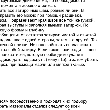
и круговыми движениями, по необходимости
и цемента и хорошо отжимая.
ить все затирочные швы, ровные ли они. В
исправить его можно при помощи расшивки,
цом. Подравнивают края швов всё той же губкой,
ирая выступы и заполняя выемки затиркой. По
ковую форму и глубину
блицовки от остатков затирки: чистой и отжатой
вдоль шва с одной стороны, затем – с другой. Так
енной плитки. Не надо забывать споласкивать
ла за собой затирку. Если такое происходит – швы
ного затирки, которую необходимо удалить.
димо дать подсохнуть (минут 15), а затем убрать
ирки, при помощи марли или мягкой тканью.
сям посредственно и подходят к их подбору
рать материалы отделки следует со всей