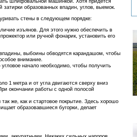
елать шлифовальной машинкой. Хотя придётся
й затирки образованных впадин, углов, выемок.
уривать стены в следующем порядке:
аличие изъянов. Для этого нужно обеспечить в
прожектор или ручной фонарик, установить его
 впадины, выбоины обводятся карандашом, чтобы
особое внимание.
 угловое начало необходимо, чтобы получить
ло 1 метра и от угла двигаются сверху вниз
ри окончании работы с одной полосой
ак же, как и стартовое покрытие. Здесь хорошо
чищает образовавшиеся бугорки, делает
ми, аккуратными. Никаких сильных напоров