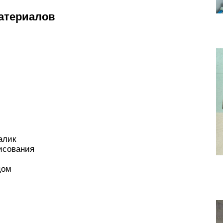
материалов
алик
исования
цом