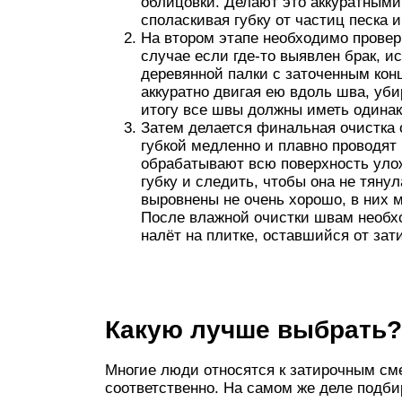
облицовки. Делают это аккуратным
споласкивая губку от частиц песка 
На втором этапе необходимо провер
случае если где-то выявлен брак, 
деревянной палки с заточенным кон
аккуратно двигая ею вдоль шва, уб
итогу все швы должны иметь одина
Затем делается финальная очистка о
губкой медленно и плавно проводят 
обрабатывают всю поверхность улож
губку и следить, чтобы она не тяну
выровнены не очень хорошо, в них м
После влажной очистки швам необхо
налёт на плитке, оставшийся от зат
Какую лучше выбрать?
Многие люди относятся к затирочным сме
соответственно. На самом же деле подби