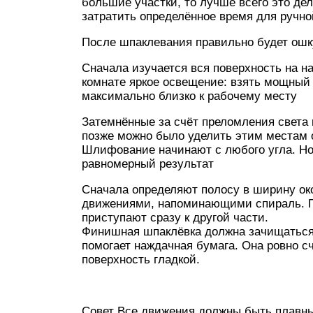
большие участки, то лучше всего это д
затратить определённое время для ручно
После шпаклевания правильно будет ошк
Сначала изучается вся поверхность на н
комнате яркое освещение: взять мощный 
максимально близко к рабочему месту
Затемнённые за счёт преломления света
позже можно было уделить этим местам 
Шлифование начинают с любого угла. Но
равномерный результат
Сначала определяют полосу в ширину око
движениями, напоминающими спираль. П
приступают сразу к другой части.
Финишная шпаклёвка должна зачищаться т
помогает наждачная бумага. Она ровно с
поверхность гладкой.
Совет Все движения должны быть плавны