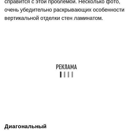
Диагональный
большой расход материала;
сложный монтаж;
броский и эффектный внешний вид.
А вот и готовое решение для тех, кто
решительно бросает вызов всем стереотипам
при оформлении интерьера. Диагональная
укладка позволяет подчеркнуть оригинальный
вкус владельцев недвижимости и прекрасно
интегрируется в любой современный стиль
оформления. Мы подобрали для вас несколько
фото с ламинатом на стене в тех интерьерах, где