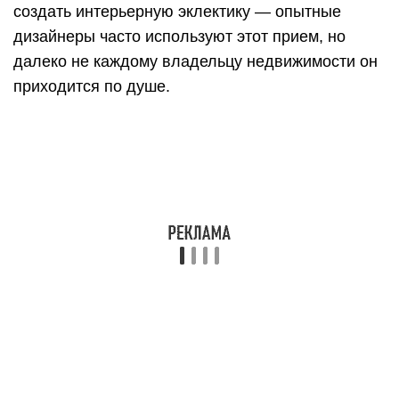
создать интерьерную эклектику — опытные
дизайнеры часто используют этот прием, но
далеко не каждому владельцу недвижимости он
приходится по душе.
Ламинат на стене, выложенный горизонтальным
способом, широко представлен на фото ниже.
Вертикальный
хорошо работает в случае с низкими
помещениями;
совсем не годится для использования в
маленьких комнатах.
Выложенный на стене в интерьере именно таким
способом ламинат очень эффектно
подчеркивает геометрическую выверенность
комнаты. Но только в случае, если ее размеры