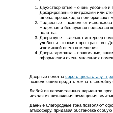
Двухстворчатые – очень удобные и 
Декорированные витражами или сте
шпона, превосходно подчеркивают к
Подвесные – позволяют использова
Надежная и бесшумная подвесная к
полотна.
Двери купе – сделают интерьер по
удобны и экономят пространство. 
изюминкой всего помещения.
Двери-гармошка – практичные, зан
оформления очень маленьких поме
Дверные полотна
серого цвета станут п
позволяющим придать комнате спокойную
Любой из перечисленных вариантов прос
исходя из назначения помещения, учиты
Данные благородные тона позволяют сф
атмосферу, придавая обстановке особую 