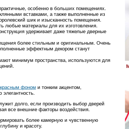
практичные, особенно в больших помещениях.
клянными вставками, а также выполненные из
оролевский шик и изысканность помещения.
ть любые материалы для их изготовления.
онструкция удерживает даже тяжелые дверные
мещения более стильным и оригинальным. Очень
Дополненные эффектным декором станут
имают минимум пространства, используются для
щений.
М
рекрасным фоном
и тонким акцентом,
 элегантность.
лужит долго, если производить выбор дверей
вая все внешние факторы воздействия.
ормировать более камерную и чувственную
глубину и красоту.