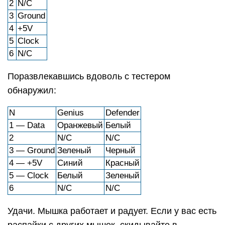
2
N/C
3
Ground
4
+5V
5
Clock
6
N/C
Поразвлекавшись вдоволь с тестером
обнаружил:
N
Genius
Defender
1 — Data
Оранжевый
Белый
2
N/C
N/C
3 — Ground
Зеленый
Черный
4 — +5V
Синий
Красный
5 — Clock
Белый
Зеленый
6
N/C
N/C
Удачи. Мышка работает и радует. Если у вас есть