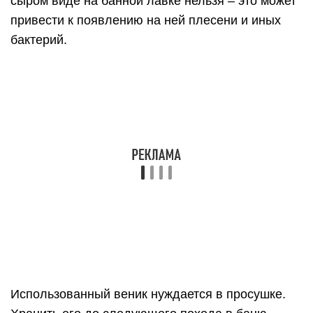
Использованный веник нуждается в просушке.
Хранить его до следующего похода в баню
следует в прохладном месте, завернув в газету
или хлопчатобумажную ткань.
Баня – это особое место, где можно
оздоровиться и расслабиться, а хорошие банные
аксессуары будут способствовать приятному и
комфортному отдыху.