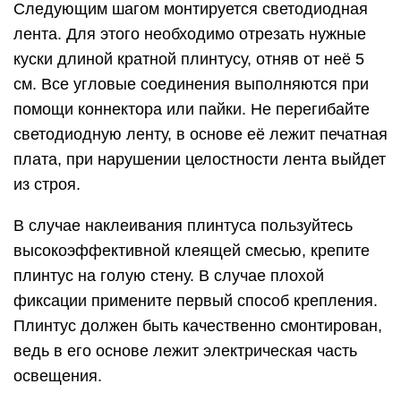
https://youtube.com/watch?v=p-CqTUlAoYI
Далее произведите операции по соединению
ленты на местах её изгиба, потом вклейте её в
посадочное место плинтуса
Обратите внимание, что нельзя в один ряд
(последовательно) соединять пайкой и
подключать к блоку питания ленту длиной более
пяти метров. В таком случае придётся проложить
отдельный кабель для нового участка