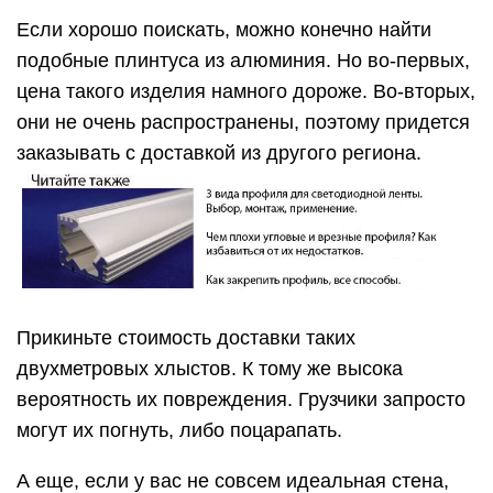
двухметровых хлыстов. К тому же высока
вероятность их повреждения. Грузчики запросто
могут их погнуть, либо поцарапать.
А еще, если у вас не совсем идеальная стена,
гибкий ПВХ профиль встанет туда без особых
проблем, чего не скажешь про алюминий.
Запросто будут просматриваться все зазоры и
щели. ПВХ профиль имеет эластичные края,
которые наоборот будут принимать форму
стенки.