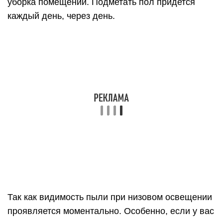
Все их следы и другие отпечатки деятельности,
ранее не особо различимые, будут просто
бросаться в глаза.
Монтаж плинтуса под
светодиодную ленту
“Каждый человек богат или беден в зависимости
от количества того труда, которым он может
распоряжаться или которое он может купить”