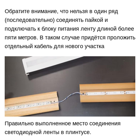
Светильники в плинтус
Грамотно разыгранный сценарий света украшает
и преображает помещение, светящийся профиль
меняет геометрию пространства, интерьер
перестает быть статичным. Сегодня разработано
несколько видов ламп и лент, с помощью
которых можно организовать подсветку, и каждая
из них имеет свои особенности, о которых далее
расскажем более подробно.