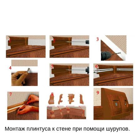
из строя.
В случае наклеивания плинтуса пользуйтесь
высокоэффективной клеящей смесью, крепите
плинтус на голую стену. В случае плохой
фиксации примените первый способ крепления.
Плинтус должен быть качественно смонтирован,
ведь в его основе лежит электрическая часть
освещения.