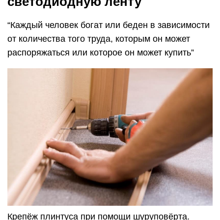
Путем крепления на пластиковые дюбели.
Наклеивание.
https://youtube.com/watch?v=FO6qRFeaccY
Первый способ более надёжный, но для него
нам потребуется электрическая дрель или
шуруповёрт, стусло, хорошая отвёртка, рулетка,
карандаш и ножовка. В первую очередь
произведите замеры. Затем отрежьте плинтус
ножовкой. Крепится плинтус к стене или полу.
Плинтус необходимо крепить в разобранном
виде.
Снимите рассеиватель светодиодной ленты,
приложите отрезанный плинтус к стене, отметьте
место будущих креплений и просверлите
отверстия. Далее забейте дюбеля в стены и