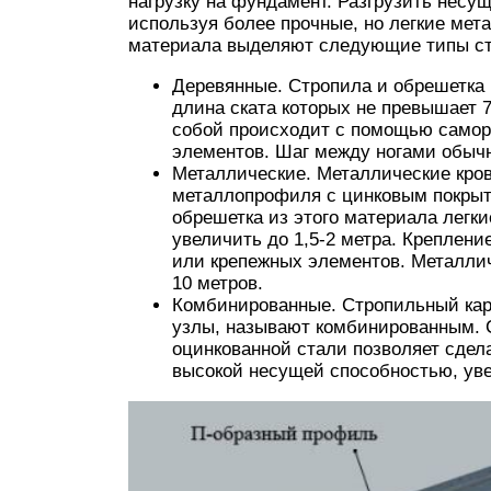
нагрузку на фундамент. Разгрузить несу
используя более прочные, но легкие мет
материала выделяют следующие типы ст
Деревянные. Стропила и обрешетка 
длина ската которых не превышает 
собой происходит с помощью самор
элементов. Шаг между ногами обычн
Металлические. Металлические кров
металлопрофиля с цинковым покрыти
обрешетка из этого материала легк
увеличить до 1,5-2 метра. Креплен
или крепежных элементов. Металли
10 метров.
Комбинированные. Стропильный кар
узлы, называют комбинированным. 
оцинкованной стали позволяет сде
высокой несущей способностью, ув