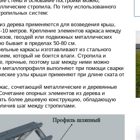
щие стены и основание постройки можно,
аллические стропила. По типу использованного
ропильных систем:
из дерева применяются для возведения крыш,
7-10 метров. Крепление элементов каркаса между
езов, гвоздей или подвижных металлических
о бывает в пределах 50-80 см.
ельные каркасы изготавливают из стального
ем, который не боится влаги. Стропила и
ие, прочные, поэтому шаг между ними можно
ие металлопрофиля выполняют при помощи сварки
ческие узлы крыши применяют при длине ската от
кас, сочетающий металлические и деревянные
Сочетание опорных элементов из дерева и
лать более дешевую конструкцию, обладающую
еличив шаг между стропилами.