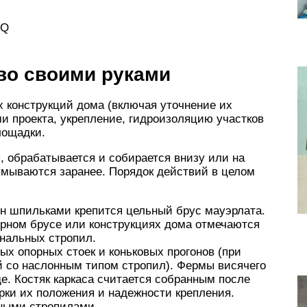
OQ
во своими руками
 конструкций дома (включая уточнение их
и проекта, укрепление, гидроизоляцию участков
лощадки.
 обрабатывается и собирается внизу или на
мываются заранее. Порядок действий в целом
ен шпильками крепится цельный брус мауэрлата.
орном брусе или конструкциях дома отмечаются
ональных стропил.
ых опорных стоек и коньковых прогонов (при
ей со наслонным типом стропил). Фермы висячего
де. Костяк каркаса считается собранным после
рки их положения и надежности крепления.
ными стропилами.