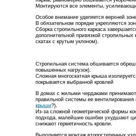
Монтируются все элементы, усиливающи
Особое внимание уделяется верхней зон
В обязательном порядке укрепляются зон
Сборка стропильного каркаса завершаетс
дополнительной привязкой стропильных н
скатах с крутым уклоном).
Стропильная система обшивается обреше
повышенных нагрузок).
Сложная многоскатная крыша изолируется
покрывается выбранной кровлей
В домах с жилыми чердаками принимают
правильной системы ее вентилирования 
крыши
?).
Из-за сложной геометрической формы ко
подхода, малейшие ошибки ухудшают ци
снижают герметичность кровли.
Выполняется монтаж второстепенных узл