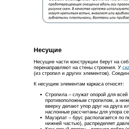
Несущие
Несущие части конструкции берут на себя
перенаправляют на стены строения. У
ск
(из стропил и других элементов). Соеди
К несущим элементам каркаса относят:
Стропила – служат опорой для всей 
противоположным стропилом, а нижн
вверху делают упор друг на друга ил
наслонные рассчитаны для упора се
Мауэрлат – брус располагается по п
нижней частью), распределяет давле