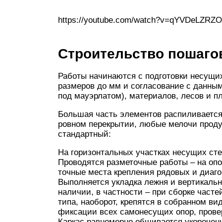
https://youtube.com/watch?v=qYVDeLZRZ
Строительство пошаго
Работы начинаются с подготовки несущих
размеров до мм и согласование с данным
под мауэрлатом), материалов, лесов и п
Большая часть элементов распиливается,
ровном перекрытии, любые мелочи проду
стандартный:
На горизонтальных участках несущих ст
Проводятся разметочные работы – на оп
точные места крепления рядовых и диаг
Выполняется укладка лежня и вертикальн
наличии, в частности – при сборке част
типа, наоборот, крепятся в собранном ви
фиксации всех самонесущих опор, прове
Каркас равномерно обшивается укорочен