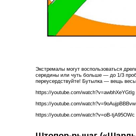
Экстремалы могут воспользоваться дрел
середины или чуть больше — до 1/3 проб
переусердствуйте! Бутылка — вещь весь
https://youtube.com/watch?v=awbhXeYGtlg
https://youtube.com/watch?v=9oAujpBBBvw
https://youtube.com/watch?v=oB-tjA95OWc
Штопор-рычаг («Шарль 