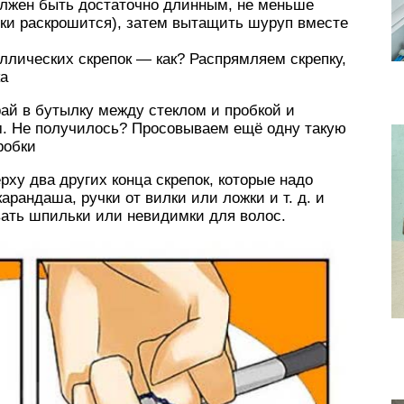
олжен быть достаточно длинным, не меньше
бки раскрошится), затем вытащить шуруп вместе
лических скрепок — как? Распрямляем скрепку,
ка
ай в бутылку между стеклом и пробкой и
. Не получилось? Просовываем ещё одну такую
робки
рху два других конца скрепок, которые надо
арандаша, ручки от вилки или ложки и т. д. и
вать шпильки или невидимки для волос.