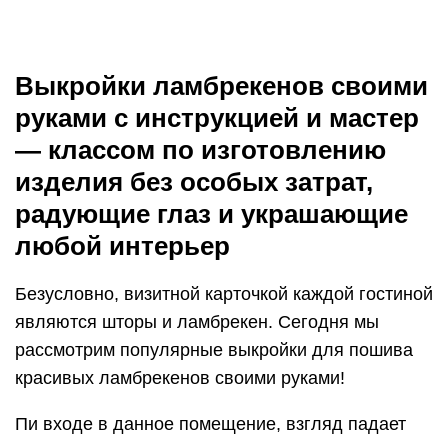
являются шторы и ламбрекен. Сегодня мы
рассмотрим популярные выкройки для пошива
красивых ламбрекенов своими руками!
Пи входе в данное помещение, взгляд падает
именно на окно, так как оно, как правило,
единственное светлое место в доме.
На сегодняшний день, существует огромное
многообразие декоративных шторы и элементов
декора окна.
Тюли потрясают своим великолепием. И
ламбрекен является одним из незаменимых
украшений оконного проема.