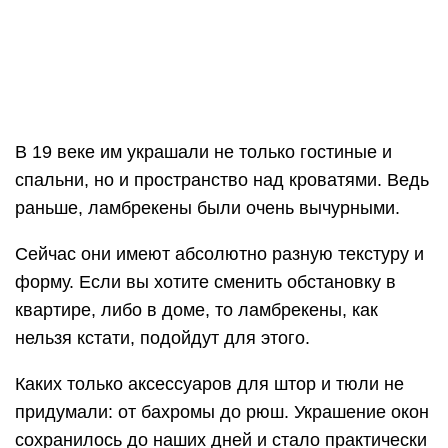
нельзя кстати, подойдут для этого.
Каких только аксессуаров для штор и тюли не
придумали: от бахромы до рюш. Украшение окон
сохранилось до наших дней и стало практически
традиционным. Сейчас редко встретишь дома
без ламбрекенов и штор. Они придают не только
изящество, но и торжественность в особых
случаях.
Ламбрекен принято называть декоративным
элементом, он расположен в верхней части
шторы на протяжении всей её длины и ширины
карниза. Ламбрекенами могут украшать проем
любого помещения.