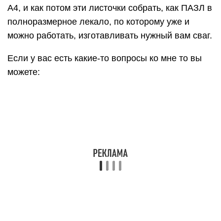
А4, и как потом эти листочки собрать, как ПАЗЛ в
полноразмерное лекало, по которому уже и
можно работать, изготавливать нужный вам сваг.
Если у вас есть какие-то вопросы ко мне то вы
можете:
Выкройки ламбрекенов своими
руками с инструкцией и мастер
— классом по изготовлению
изделия без особых затрат,
радующие глаз и украшающие
любой интерьер
Безусловно, визитной карточкой каждой гостиной